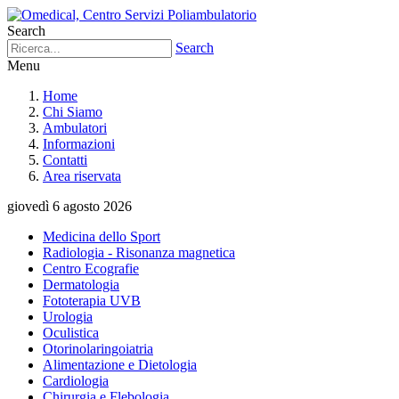
Search
Search
Menu
Home
Chi Siamo
Ambulatori
Informazioni
Contatti
Area riservata
giovedì 6 agosto 2026
Medicina dello Sport
Radiologia - Risonanza magnetica
Centro Ecografie
Dermatologia
Fototerapia UVB
Urologia
Oculistica
Otorinolaringoiatria
Alimentazione e Dietologia
Cardiologia
Chirurgia e Flebologia